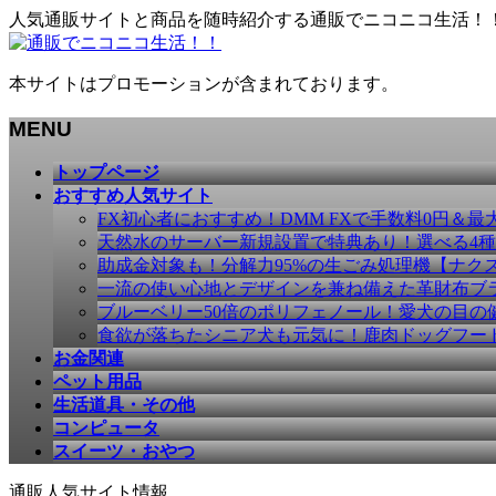
人気通販サイトと商品を随時紹介する通販でニコニコ生活！
本サイトはプロモーションが含まれております。
MENU
メ
トップページ
ニ
おすすめ人気サイト
ュ
FX初心者におすすめ！DMM FXで手数料0円＆最
ー
天然水のサーバー新規設置で特典あり！選べる4
を
助成金対象も！分解力95%の生ごみ処理機【ナク
飛
一流の使い心地とデザインを兼ね備えた革財布ブラン
ば
ブルーベリー50倍のポリフェノール！愛犬の目の健康
す
食欲が落ちたシニア犬も元気に！鹿肉ドッグフー
お金関連
ペット用品
生活道具・その他
コンピュータ
スイーツ・おやつ
通販人気サイト情報