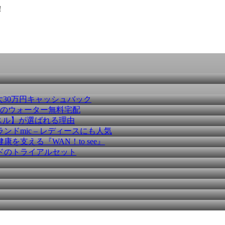
！
大30万円キャッシュバック
種のウォーター無料宅配
スル】が選ばれる理由
ドmic – レディースにも人気
を支える『WAN！to see』
ドのトライアルセット