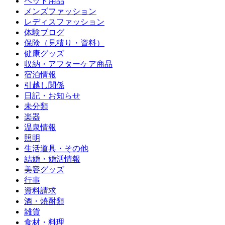
ペット用品
メンズファッション
レディスファッション
体験ブログ
保険（見積り・資料）
健康グッズ
収納・アフターケア商品
宿泊情報
引越し関係
日記・お知らせ
未分類
楽器
温泉情報
照明
生活道具・その他
結婚・婚活情報
美容グッズ
行事
資料請求
酒・焼酎類
雑貨
食材・料理