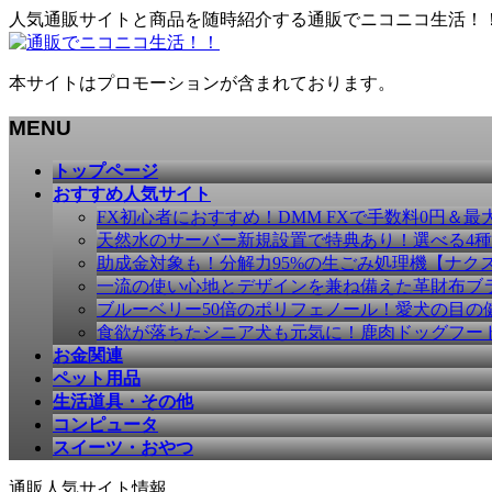
人気通販サイトと商品を随時紹介する通販でニコニコ生活！
本サイトはプロモーションが含まれております。
MENU
メ
トップページ
ニ
おすすめ人気サイト
ュ
FX初心者におすすめ！DMM FXで手数料0円＆最
ー
天然水のサーバー新規設置で特典あり！選べる4
を
助成金対象も！分解力95%の生ごみ処理機【ナク
飛
一流の使い心地とデザインを兼ね備えた革財布ブラン
ば
ブルーベリー50倍のポリフェノール！愛犬の目の健康
す
食欲が落ちたシニア犬も元気に！鹿肉ドッグフー
お金関連
ペット用品
生活道具・その他
コンピュータ
スイーツ・おやつ
通販人気サイト情報