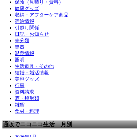
保険（見積り・資料）
健康グッズ
収納・アフターケア商品
宿泊情報
引越し関係
日記・お知らせ
未分類
楽器
温泉情報
照明
生活道具・その他
結婚・婚活情報
美容グッズ
行事
資料請求
酒・焼酎類
雑貨
食材・料理
通販でニコニコ生活 月別
2026年1月