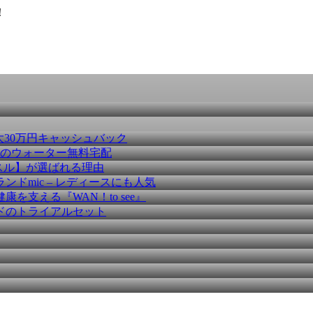
！
大30万円キャッシュバック
種のウォーター無料宅配
スル】が選ばれる理由
ドmic – レディースにも人気
を支える『WAN！to see』
ドのトライアルセット