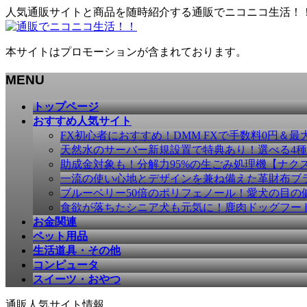
人気通販サイトと商品を随時紹介する通販でニコニコ生活！
本サイトはプロモーションが含まれております。
MENU
メ
トップページ
ニ
おすすめ人気サイト
ュ
FX初心者におすすめ！DMM FXで手数料0円＆最
ー
天然水のサーバー新規設置で特典あり！選べる4
を
助成金対象も！分解力95%の生ごみ処理機【ナク
飛
一流の使い心地とデザインを兼ね備えた革財布ブラン
ば
ブルーベリー50倍のポリフェノール！愛犬の目の健康
す
食欲が落ちたシニア犬も元気に！鹿肉ドッグフー
お金関連
ペット用品
生活道具・その他
コンピュータ
スイーツ・おやつ
通販人気サイト情報