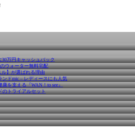
！
大30万円キャッシュバック
種のウォーター無料宅配
スル】が選ばれる理由
ドmic – レディースにも人気
を支える『WAN！to see』
ドのトライアルセット