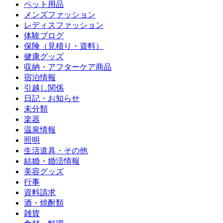
ペット用品
メンズファッション
レディスファッション
体験ブログ
保険（見積り・資料）
健康グッズ
収納・アフターケア商品
宿泊情報
引越し関係
日記・お知らせ
未分類
楽器
温泉情報
照明
生活道具・その他
結婚・婚活情報
美容グッズ
行事
資料請求
酒・焼酎類
雑貨