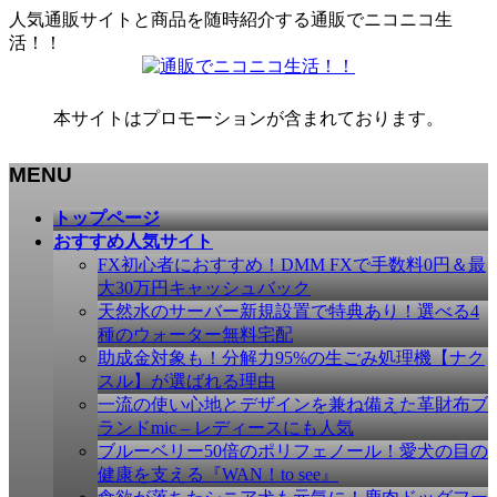
人気通販サイトと商品を随時紹介する通販でニコニコ生
活！！
本サイトはプロモーションが含まれております。
MENU
メ
トップページ
ニ
おすすめ人気サイト
ュ
FX初心者におすすめ！DMM FXで手数料0円＆最
ー
大30万円キャッシュバック
を
天然水のサーバー新規設置で特典あり！選べる4
飛
種のウォーター無料宅配
ば
助成金対象も！分解力95%の生ごみ処理機【ナク
す
スル】が選ばれる理由
一流の使い心地とデザインを兼ね備えた革財布ブ
ランドmic – レディースにも人気
ブルーベリー50倍のポリフェノール！愛犬の目の
健康を支える『WAN！to see』