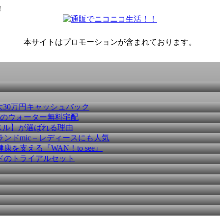
！
本サイトはプロモーションが含まれております。
大30万円キャッシュバック
種のウォーター無料宅配
スル】が選ばれる理由
ドmic – レディースにも人気
を支える『WAN！to see』
ドのトライアルセット