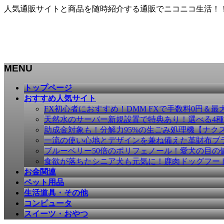
人気通販サイトと商品を随時紹介する通販でニコニコ生活！
MENU
メ
トップページ
ニ
おすすめ人気サイト
ュ
FX初心者におすすめ！DMM FXで手数料0円＆最
ー
天然水のサーバー新規設置で特典あり！選べる4
を
助成金対象も！分解力95%の生ごみ処理機【ナク
飛
一流の使い心地とデザインを兼ね備えた革財布ブラン
ば
ブルーベリー50倍のポリフェノール！愛犬の目の健康
す
食欲が落ちたシニア犬も元気に！鹿肉ドッグフー
お金関連
ペット用品
生活道具・その他
コンピュータ
スイーツ・おやつ