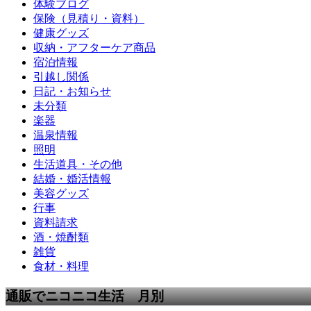
体験ブログ
保険（見積り・資料）
健康グッズ
収納・アフターケア商品
宿泊情報
引越し関係
日記・お知らせ
未分類
楽器
温泉情報
照明
生活道具・その他
結婚・婚活情報
美容グッズ
行事
資料請求
酒・焼酎類
雑貨
食材・料理
通販でニコニコ生活 月別