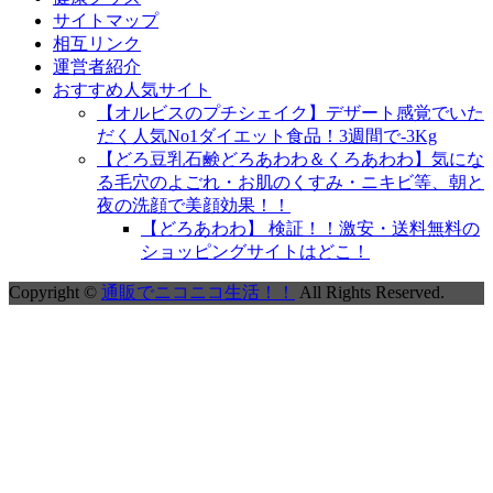
サイトマップ
相互リンク
運営者紹介
おすすめ人気サイト
【オルビスのプチシェイク】デザート感覚でいた
だく人気No1ダイエット食品！3週間で-3Kg
【どろ豆乳石鹸どろあわわ＆くろあわわ】気にな
る毛穴のよごれ・お肌のくすみ・ニキビ等、朝と
夜の洗顔で美顔効果！！
【どろあわわ】 検証！！激安・送料無料の
ショッピングサイトはどこ！
Copyright ©
通販でニコニコ生活！！
All Rights Reserved.