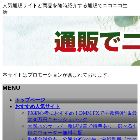
人気通販サイトと商品を随時紹介する通販でニコニコ生
活！！
本サイトはプロモーションが含まれております。
MENU
メ
トップページ
ニ
おすすめ人気サイト
ュ
FX初心者におすすめ！DMM FXで手数料0円＆最
ー
大30万円キャッシュバック
を
天然水のサーバー新規設置で特典あり！選べる4
飛
種のウォーター無料宅配
ば
助成金対象も！分解力95%の生ごみ処理機【ナク