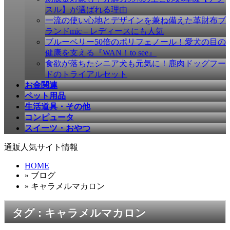
す
スル】が選ばれる理由
一流の使い心地とデザインを兼ね備えた革財布ブ
ランドmic – レディースにも人気
ブルーベリー50倍のポリフェノール！愛犬の目の
健康を支える『WAN！to see』
食欲が落ちたシニア犬も元気に！鹿肉ドッグフー
ドのトライアルセット
お金関連
ペット用品
生活道具・その他
コンピュータ
スイーツ・おやつ
通販人気サイト情報
HOME
» ブログ
» キャラメルマカロン
タグ : キャラメルマカロン