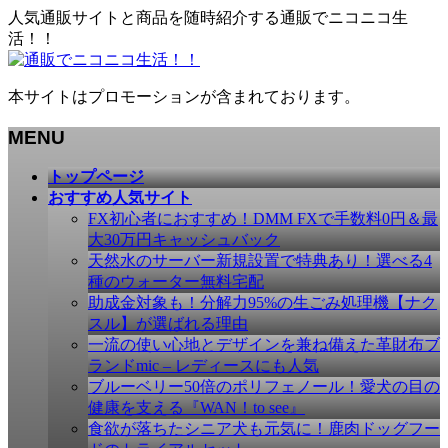
人気通販サイトと商品を随時紹介する通販でニコニコ生
活！！
本サイトはプロモーションが含まれております。
MENU
メ
トップページ
ニ
おすすめ人気サイト
ュ
FX初心者におすすめ！DMM FXで手数料0円＆最
ー
大30万円キャッシュバック
を
天然水のサーバー新規設置で特典あり！選べる4
飛
種のウォーター無料宅配
ば
助成金対象も！分解力95%の生ごみ処理機【ナク
す
スル】が選ばれる理由
一流の使い心地とデザインを兼ね備えた革財布ブ
ランドmic – レディースにも人気
ブルーベリー50倍のポリフェノール！愛犬の目の
健康を支える『WAN！to see』
食欲が落ちたシニア犬も元気に！鹿肉ドッグフー