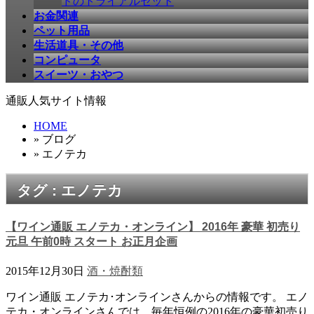
ドのトライアルセット
お金関連
ペット用品
生活道具・その他
コンピュータ
スイーツ・おやつ
通販人気サイト情報
HOME
» ブログ
» エノテカ
タグ : エノテカ
【ワイン通販 エノテカ・オンライン】 2016年 豪華 初売り
元旦 午前0時 スタート お正月企画
2015年12月30日
酒・焼酎類
ワイン通販 エノテカ･オンラインさんからの情報です。 エノ
テカ・オンラインさんでは、毎年恒例の2016年の豪華初売り