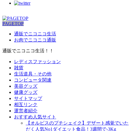
PAGETOP
通販でニコニコ生活
お肉でニコニコ通販
通販でニコニコ生活！！
レディスファッション
雑貨
生活道具・その他
コンピュータ関連
美容グッズ
健康グッズ
サイトマップ
相互リンク
運営者紹介
おすすめ人気サイト
【オルビスのプチシェイク】デザート感覚でいた
だく人気No1ダイエット食品！3週間で-3Kg