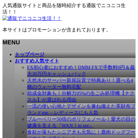
人気通販サイトと商品を随時紹介する通販でニコニコ生
活！！
本サイトはプロモーションが含まれております。
MENU
メ
トップページ
ニ
おすすめ人気サイト
ュ
FX初心者におすすめ！DMM FXで手数料0円＆最
ー
大30万円キャッシュバック
を
天然水のサーバー新規設置で特典あり！選べる4
飛
種のウォーター無料宅配
ば
助成金対象も！分解力95%の生ごみ処理機【ナク
す
スル】が選ばれる理由
一流の使い心地とデザインを兼ね備えた革財布ブ
ランドmic – レディースにも人気
ブルーベリー50倍のポリフェノール！愛犬の目の
健康を支える『WAN！to see』
食欲が落ちたシニア犬も元気に！鹿肉ドッグフー