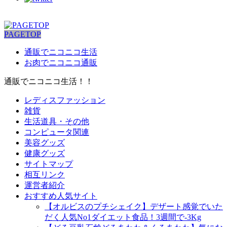
PAGETOP
通販でニコニコ生活
お肉でニコニコ通販
通販でニコニコ生活！！
レディスファッション
雑貨
生活道具・その他
コンピュータ関連
美容グッズ
健康グッズ
サイトマップ
相互リンク
運営者紹介
おすすめ人気サイト
【オルビスのプチシェイク】デザート感覚でいた
だく人気No1ダイエット食品！3週間で-3Kg