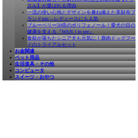
す
スル】が選ばれる理由
一流の使い心地とデザインを兼ね備えた革財布ブ
ランドmic – レディースにも人気
ブルーベリー50倍のポリフェノール！愛犬の目の
健康を支える『WAN！to see』
食欲が落ちたシニア犬も元気に！鹿肉ドッグフー
ドのトライアルセット
お金関連
ペット用品
生活道具・その他
コンピュータ
スイーツ・おやつ