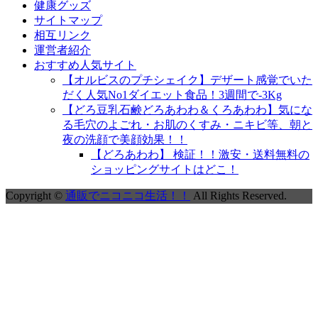
健康グッズ
サイトマップ
相互リンク
運営者紹介
おすすめ人気サイト
【オルビスのプチシェイク】デザート感覚でいた
だく人気No1ダイエット食品！3週間で-3Kg
【どろ豆乳石鹸どろあわわ＆くろあわわ】気にな
る毛穴のよごれ・お肌のくすみ・ニキビ等、朝と
夜の洗顔で美顔効果！！
【どろあわわ】 検証！！激安・送料無料の
ショッピングサイトはどこ！
Copyright ©
通販でニコニコ生活！！
All Rights Reserved.