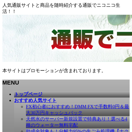
人気通販サイトと商品を随時紹介する通販でニコニコ生
活！！
本サイトはプロモーションが含まれております。
MENU
メ
トップページ
ニ
おすすめ人気サイト
ュ
FX初心者におすすめ！DMM FXで手数料0円＆最
ー
大30万円キャッシュバック
を
天然水のサーバー新規設置で特典あり！選べる4
飛
種のウォーター無料宅配
ば
助成金対象も！分解力95%の生ごみ処理機【ナク