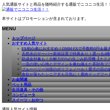
人気通販サイトと商品を随時紹介する通販でニコニコ生活！
本サイトはプロモーションが含まれております。
MENU
メ
トップページ
ニ
おすすめ人気サイト
ュ
FX初心者におすすめ！DMM FXで手数料0円＆最
ー
天然水のサーバー新規設置で特典あり！選べる4
を
助成金対象も！分解力95%の生ごみ処理機【ナク
飛
一流の使い心地とデザインを兼ね備えた革財布ブラン
ば
ブルーベリー50倍のポリフェノール！愛犬の目の健康
す
食欲が落ちたシニア犬も元気に！鹿肉ドッグフー
お金関連
ペット用品
生活道具・その他
コンピュータ
スイーツ・おやつ
通販人気サイト情報