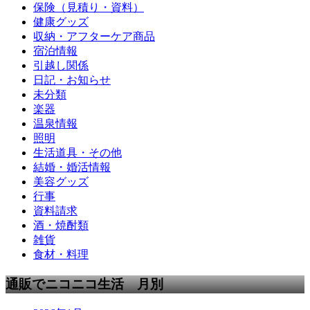
保険（見積り・資料）
健康グッズ
収納・アフターケア商品
宿泊情報
引越し関係
日記・お知らせ
未分類
楽器
温泉情報
照明
生活道具・その他
結婚・婚活情報
美容グッズ
行事
資料請求
酒・焼酎類
雑貨
食材・料理
通販でニコニコ生活 月別