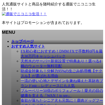
人気通販サイトと商品を随時紹介する通販でニコニコ生
活！！
本サイトはプロモーションが含まれております。
MENU
メ
トップページ
ニ
おすすめ人気サイト
ュ
FX初心者におすすめ！DMM FXで手数料0円＆最
ー
大30万円キャッシュバック
を
天然水のサーバー新規設置で特典あり！選べる4
飛
種のウォーター無料宅配
ば
助成金対象も！分解力95%の生ごみ処理機【ナク
す
スル】が選ばれる理由
一流の使い心地とデザインを兼ね備えた革財布ブ
ランドmic – レディースにも人気
ブルーベリー50倍のポリフェノール！愛犬の目の
健康を支える『WAN！to see』
食欲が落ちたシニア犬も元気に！鹿肉ドッグフー