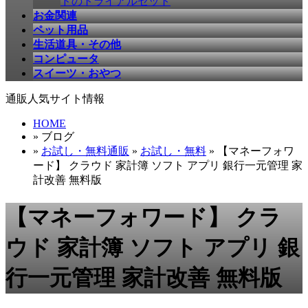
ドのトライアルセット
お金関連
ペット用品
生活道具・その他
コンピュータ
スイーツ・おやつ
通販人気サイト情報
HOME
» ブログ
»
お試し・無料通販
»
お試し・無料
» 【マネーフォワ
ード】 クラウド 家計簿 ソフト アプリ 銀行一元管理 家
計改善 無料版
【マネーフォワード】 クラ
ウド 家計簿 ソフト アプリ 銀
行一元管理 家計改善 無料版