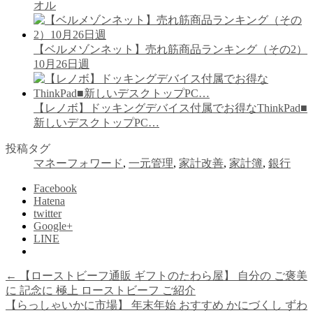
オル
【ベルメゾンネット】売れ筋商品ランキング（その2）
10月26日週
【レノボ】ドッキングデバイス付属でお得なThinkPad■
新しいデスクトップPC…
投稿タグ
マネーフォワード
,
一元管理
,
家計改善
,
家計簿
,
銀行
Facebook
Hatena
twitter
Google+
LINE
←
【ローストビーフ通販 ギフトのたわら屋】 自分の ご褒美
に 記念に 極上 ローストビーフ ご紹介
【らっしゃいかに市場】 年末年始 おすすめ かにづくし ずわ