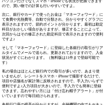
パソコンだけでなくスマホ・iPhoneでも状況が把握できます
ので、買い物での計算も行いやすいですよ。
次に、銀行やカードで使ったお金は「マネーフォワード」に
て食費や光熱費等、自動で分類され、分かりやすくグラフに
表示されますので、節約ポイントが分かります。最初は勘定
科目がおかしい場合がありますが、修正することによって、
次回からはその修正された勘定科目で表示されますので便利
ですよ♪
そして「マネーフォワード」に登録した各銀行の取引がリア
ルタイムでメールで送られ、更新されておりますので、入金
状況がすぐにわかります。（無料版は11件まで登録可能で
す）
私の場合はほとんど銀行内での取引が多いので、あまり使
いませんが、レシートをスマホ・iPhoneで撮影するだけで、
項目や店舗名が家計簿に反映されますので、手入力いらずで
便利ですよ♪入力項目が大きいので、手入力でも簡単に登録
できます。忘れやすい方には「付け忘れ帽子アラート」が付
いていますので毎日続けられます。
各銀行口座の残高が分かりますが、金融機関の中でもセキュ