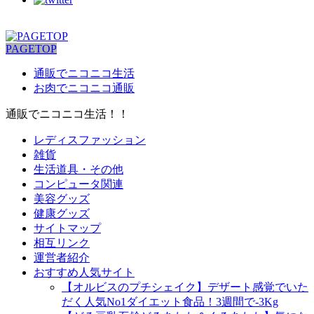
PAGETOP
通販でニコニコ生活
お肉でニコニコ通販
通販でニコニコ生活！！
レディスファッション
雑貨
生活道具・その他
コンピュータ関連
美容グッズ
健康グッズ
サイトマップ
相互リンク
運営者紹介
おすすめ人気サイト
【オルビスのプチシェイク】デザート感覚でいた
だく人気No1ダイエット食品！3週間で-3Kg