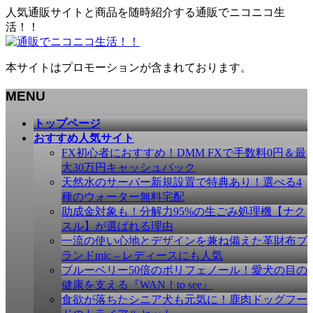
人気通販サイトと商品を随時紹介する通販でニコニコ生
活！！
本サイトはプロモーションが含まれております。
MENU
メ
トップページ
ニ
おすすめ人気サイト
ュ
FX初心者におすすめ！DMM FXで手数料0円＆最
ー
大30万円キャッシュバック
を
天然水のサーバー新規設置で特典あり！選べる4
飛
種のウォーター無料宅配
ば
助成金対象も！分解力95%の生ごみ処理機【ナク
す
スル】が選ばれる理由
一流の使い心地とデザインを兼ね備えた革財布ブ
ランドmic – レディースにも人気
ブルーベリー50倍のポリフェノール！愛犬の目の
健康を支える『WAN！to see』
食欲が落ちたシニア犬も元気に！鹿肉ドッグフー