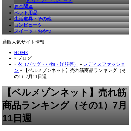
ドのトライアルセット
お金関連
ペット用品
生活道具・その他
コンピュータ
スイーツ・おやつ
通販人気サイト情報
HOME
» ブログ
»
衣（バッグ・小物・洋服等）
»
レディスファッショ
ン
» 【ベルメゾンネット】売れ筋商品ランキング（そ
の1）7月11日週
【ベルメゾンネット】売れ筋
商品ランキング（その1）7月
11日週