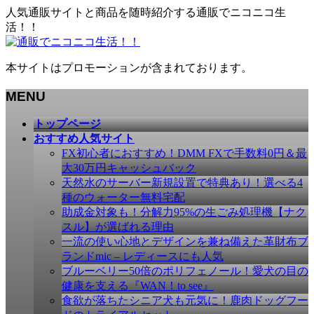
人気通販サイトと商品を随時紹介する通販でニコニコ生
活！！
本サイトはプロモーションが含まれております。
MENU
メ
トップページ
ニ
おすすめ人気サイト
ュ
FX初心者におすすめ！DMM FXで手数料0円＆最
ー
大30万円キャッシュバック
を
天然水のサーバー新規設置で特典あり！選べる4
飛
種のウォーター無料宅配
ば
助成金対象も！分解力95%の生ごみ処理機【ナク
す
スル】が選ばれる理由
一流の使い心地とデザインを兼ね備えた革財布ブ
ランドmic – レディースにも人気
ブルーベリー50倍のポリフェノール！愛犬の目の
健康を支える『WAN！to see』
食欲が落ちたシニア犬も元気に！鹿肉ドッグフー