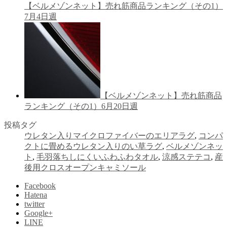
【ベルメゾンネット】売れ筋商品ランキング（その1）
7月4日週
【ベルメゾンネット】売れ筋商品
ランキング（その1）6月20日週
投稿タグ
ウレタン入りマイクロファイバーのエリアラグ
,
コンパ
クトに畳めるウレタン入りのい草ラグ
,
ベルメゾンネッ
ト
,
毛羽落ちしにくいふわふわタオル
,
涼感ステテコ
,
産
後用クロスオープンキャミソール
Facebook
Hatena
twitter
Google+
LINE