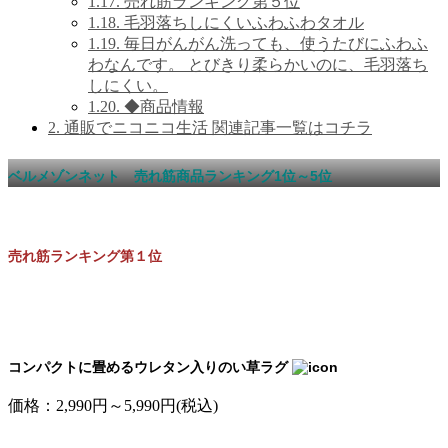
1.17.
売れ筋ランキング第５位
1.18.
毛羽落ちしにくいふわふわタオル
1.19.
毎日がんがん洗っても、使うたびにふわふ
わなんです。 とびきり柔らかいのに、毛羽落ち
しにくい。
1.20.
◆商品情報
2.
通販でニコニコ生活 関連記事一覧はコチラ
ベルメゾンネット 売れ筋商品ランキング1位～5位
売れ筋ランキング第１位
コンパクトに畳めるウレタン入りのい草ラグ
価格：2,990円～5,990円(税込)