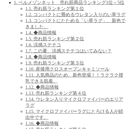
1.
ベルメゾンネット 売れ筋商品ランキング1位～5位
1.1.
売れ筋ランキング第１位
1.2.
コンパクトに畳めるウレタン入りのい草ラグ
1.3.
コンパクトにたためる「い草ラグ」、新色で
きました。
1.4.
◆商品情報
1.5.
売れ筋ランキング第２位
1.6.
涼感ステテコ
1.7.
この夏、涼感ステテコはいてみない？
1.8.
◆商品情報
1.9.
売れ筋ランキング第３位
1.10.
産後用クロスオープンキャミソール
1.11.
人気商品のため、新色登場！！ラクラク授
乳できる肌着。
1.12.
◆商品情報
1.13.
売れ筋ランキング第４位
1.14.
ウレタン入りマイクロファイバーのエリア
ラグ
1.15.
マイクロファイバーラグにとろける人が続
出中です。
1.16.
◆商品情報