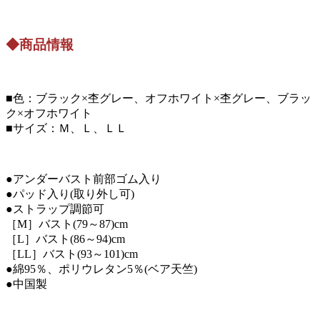
◆商品情報
■色：ブラック×杢グレー、オフホワイト×杢グレー、ブラッ
ク×オフホワイト
■サイズ：Ｍ、Ｌ、ＬＬ
●アンダーバスト前部ゴム入り
●パッド入り(取り外し可)
●ストラップ調節可
［M］バスト(79～87)cm
［L］バスト(86～94)cm
［LL］バスト(93～101)cm
●綿95％、ポリウレタン5％(ベア天竺)
●中国製