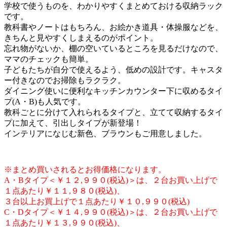
学校で使うものを、わかりやすくまとめておける収納ラック
です。
教科書やノートはもちろん、お絵かき道具・体操服などを、
きちんと見やすくしまえるのがポイント。
忘れ物がないか、棚の空いているところを見るだけなので、
ママのチェックも簡単。
子どもたちが自分で使えるよう、低めの設計です。キャスタ
ー付きなのでお掃除もラクラク。
ダイニング使いに便利なキッチンカウンター下に収めるタイ
プ(A・B)も人気です。
教科ごとに分けて入れられるタイプと、立てて収納するタイ
プに加えて、引出しタイプが新登場！
インテリアになじむ新色、ブラウンもご用意しました。
※まとめ買いされるとお得価格になります。
A・Bタイプ＜￥１２,９９０(税込)＞は、２台お買い上げで
１点あたり￥１１,９８０(税込)、
３台以上お買上げで１点あたり￥１０,９９０(税込)
C・Dタイプ＜￥１４,９９０(税込)＞は、２台お買い上げで
１点あたり￥１３,９９０(税込)、