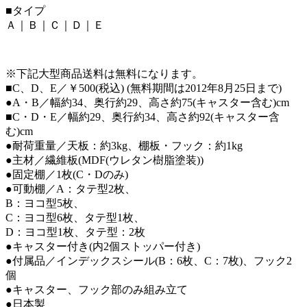
■タイプ
Ａ｜Ｂ｜Ｃ｜Ｄ｜Ｅ
※下記大型商品送料は無料になります。
■C、D、E／￥500(税込) (無料期間は2012年8月25日まで)
●A・B／幅約34、奥行約29、高さ約75(キャスター含む)cm
■C・D・E／幅約29、奥行約34、高さ約92(キャスター含
む)cm
●耐荷重量／天板：約3kg、棚板・フック：約1kg
●主材／繊維板(MDF(ウレタン樹脂塗装))
●固定棚／1枚(C・Dのみ)
●可動棚／A：タテ型2枚、
B：ヨコ型5枚、
C：ヨコ型6枚、タテ型1枚、
D：ヨコ型1枚、タテ型：2枚
●キャスター付き(内2個ストッパー付き)
●付属品／インデックスシール(B：6枚、C：7枚)、フック2
個
●キャスター、フック部のみ組み立て
●日本製