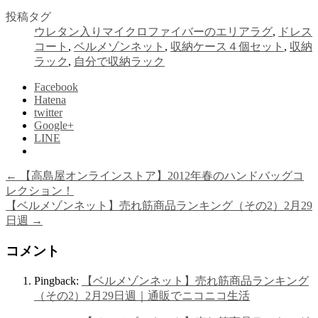
投稿タグ
ウレタン入りマイクロファイバーのエリアラグ
,
ドレス
コート
,
ベルメゾンネット
,
収納ケース４個セット
,
収納
ラック
,
自分で収納ラック
Facebook
Hatena
twitter
Google+
LINE
←
【高島屋オンラインストア】2012年春のハンドバッグコ
レクション！
【ベルメゾンネット】売れ筋商品ランキング（その2）2月29
日週
→
コメント
Pingback:
【ベルメゾンネット】売れ筋商品ランキング
（その2）2月29日週｜通販でニコニコ生活