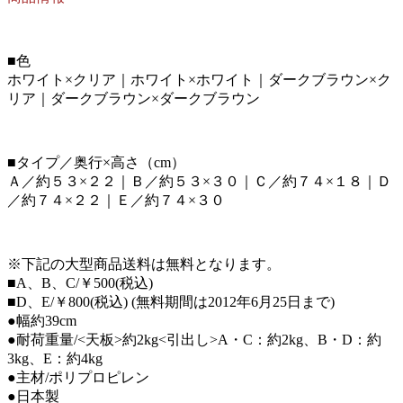
■色
ホワイト×クリア｜ホワイト×ホワイト｜ダークブラウン×ク
リア｜ダークブラウン×ダークブラウン
■タイプ／奥行×高さ（cm）
Ａ／約５３×２２｜Ｂ／約５３×３０｜Ｃ／約７４×１８｜Ｄ
／約７４×２２｜Ｅ／約７４×３０
※下記の大型商品送料は無料となります。
■A、B、C/￥500(税込)
■D、E/￥800(税込) (無料期間は2012年6月25日まで)
●幅約39cm
●耐荷重量/<天板>約2kg<引出し>A・C：約2kg、B・D：約
3kg、E：約4kg
●主材/ポリプロピレン
●日本製