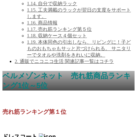
1.14.
自分で収納ラック
1.15.
工夫満載のラックが翌日の支度をサポート
します。
1.16.
商品情報
1.17.
売れ筋ランキング第５位
1.18.
収納ケース４個セット
1.19.
本体同色の引出しなら、リビングに！子ど
ものおもちゃもサッと片づけられる。 サニタリ
ーでタオルや洗剤をきれいに収納。
2.
通販でニコニコ生活 関連記事一覧はコチラ
ベルメゾンネット 売れ筋商品ランキ
ング1位～5位
売れ筋ランキング第１位
ドレスコート