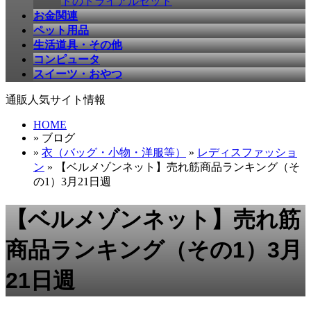
ドのトライアルセット
お金関連
ペット用品
生活道具・その他
コンピュータ
スイーツ・おやつ
通販人気サイト情報
HOME
» ブログ
»
衣（バッグ・小物・洋服等）
»
レディスファッショ
ン
» 【ベルメゾンネット】売れ筋商品ランキング（そ
の1）3月21日週
【ベルメゾンネット】売れ筋
商品ランキング（その1）3月
21日週