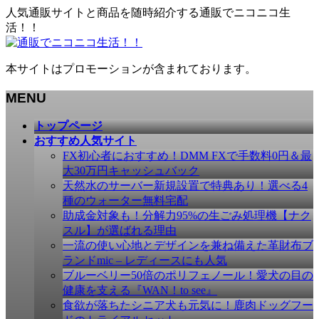
人気通販サイトと商品を随時紹介する通販でニコニコ生
活！！
本サイトはプロモーションが含まれております。
MENU
メ
トップページ
ニ
おすすめ人気サイト
ュ
FX初心者におすすめ！DMM FXで手数料0円＆最
ー
大30万円キャッシュバック
を
天然水のサーバー新規設置で特典あり！選べる4
飛
種のウォーター無料宅配
ば
助成金対象も！分解力95%の生ごみ処理機【ナク
す
スル】が選ばれる理由
一流の使い心地とデザインを兼ね備えた革財布ブ
ランドmic – レディースにも人気
ブルーベリー50倍のポリフェノール！愛犬の目の
健康を支える『WAN！to see』
食欲が落ちたシニア犬も元気に！鹿肉ドッグフー