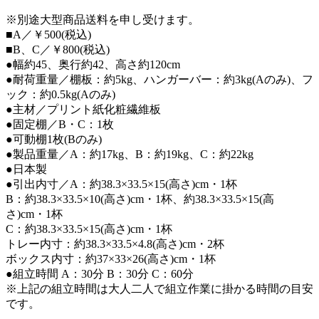
※別途大型商品送料を申し受けます。
■A／￥500(税込)
■B、C／￥800(税込)
●幅約45、奥行約42、高さ約120cm
●耐荷重量／棚板：約5kg、ハンガーバー：約3kg(Aのみ)、フ
ック：約0.5kg(Aのみ)
●主材／プリント紙化粧繊維板
●固定棚／B・C：1枚
●可動棚1枚(Bのみ)
●製品重量／A：約17kg、B：約19kg、C：約22kg
●日本製
●引出内寸／A：約38.3×33.5×15(高さ)cm・1杯
B：約38.3×33.5×10(高さ)cm・1杯、約38.3×33.5×15(高
さ)cm・1杯
C：約38.3×33.5×15(高さ)cm・1杯
トレー内寸：約38.3×33.5×4.8(高さ)cm・2杯
ボックス内寸：約37×33×26(高さ)cm・1杯
●組立時間 A：30分 B：30分 C：60分
※上記の組立時間は大人二人で組立作業に掛かる時間の目安
です。