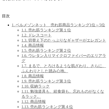
目次
1.
ベルメゾンネット 売れ筋商品ランキング1位～5位
1.1.
売れ筋ランキング第１位
1.2.
ドレスコート
1.3.
切替え下のたっぷりなギャザーがエレガント
1.4.
商品情報
1.5.
売れ筋ランキング第２位
1.6.
ウレタン入りマイクロファイバーのエリアラ
グ
1.7.
まるで、とろけるような肌ざわり。さらに、
ふんわりとした踏み心地。
1.8.
商品情報
1.9.
売れ筋ランキング第３位
1.10.
収納ラック
1.11.
勉強道具も、給食袋も。忘れものがなくな
るラック。
1.12.
商品情報
1.13.
売れ筋ランキング第４位