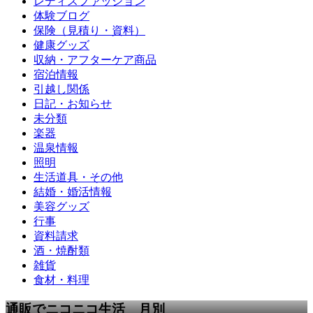
レディスファッション
体験ブログ
保険（見積り・資料）
健康グッズ
収納・アフターケア商品
宿泊情報
引越し関係
日記・お知らせ
未分類
楽器
温泉情報
照明
生活道具・その他
結婚・婚活情報
美容グッズ
行事
資料請求
酒・焼酎類
雑貨
食材・料理
通販でニコニコ生活 月別