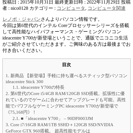
投稿日 : 2015年10月31日
最終更新日時 : 2022年11月29日
投稿
者 :
nico0128
カテゴリー :
コンピュータ
,
コンピュータ関連
レノボ・ジャパン
さんよりパソコン情報です。
今回は第6世代のインテル Coreプロセッサーシリーズを搭載
して高性能なハイパフォーマンス・ゲーミングパソコン
ideacentre Y700が新登場ということで、通販でニコニコ生活
がご紹介させていただきます。ご興味のある方は最後までお
付き合いください。
目次
1.
新商品 【新登場】手軽に持ち運べるスティック型パソコン
ideacentre Stick 300
1.1.
ideacentre Y700の特長
2.
第6世代のCore i5/4GB RAM/120GB SSD搭載。拡張性に優
れているのでゲームに合わせてアップグレードも可能。高性
能でパワフルなゲーミングPC ideacentre Y700が新登場で
《75,168円》！
2.1.
■「ideacentre Y700」 – 90DF0003JM
3.
Core i7/16GB RAM/1TB SSHD＋120GB SSD/NVIDIA
GeForce GTX 960搭載。 超高性能モデルは