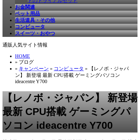
ドのトライアルセット
お金関連
ペット用品
生活道具・その他
コンピュータ
スイーツ・おやつ
通販人気サイト情報
HOME
» ブログ
»
キャンペーン
»
コンピュータ
» 【レノボ・ジャパ
ン】 新登場 最新 CPU搭載 ゲーミングパソコン
ideacentre Y700
【レノボ・ジャパン】 新登場
最新 CPU搭載 ゲーミングパ
ソコン ideacentre Y700