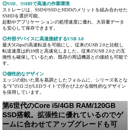
◎SSD、SSHDで高速の作業環境
ストレージは、SSDやSSDとHDDのメリットを組み合わせた
SSHDを選択可能。
起動やアプリケー ションの処理速度に優れ、大容量データ
も安心して保存できます。
◎外部デバイスに高速接続するUSB 3.0
最大5Gbpsの高速転送を可能にし、従来のUSB 2.0と比較し
転送速度は約10倍と高速化しました。従来のUSB 2.0との互
換性も確保しているため、既存の周辺機器との接続も可能で
す。
◎個性的なデザイン
エッジの効いた黒を基調としたフォルムに、シリーズ名とな
る“Y”のロゴがLEDライトで浮かび上がる個性的なデザイン
を採用しています。
第6世代のCore i5/4GB RAM/120GB
SSD搭載。拡張性に優れているのでゲ
ームに合わせてアップグレードも可