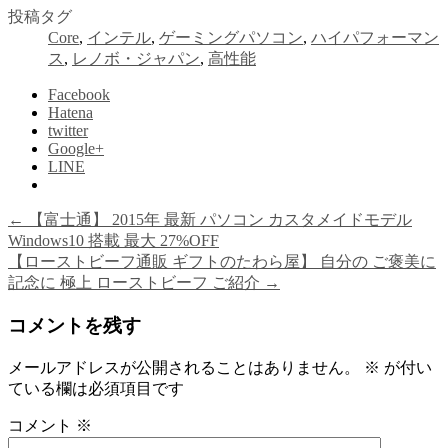
投稿タグ
Core
,
インテル
,
ゲーミングパソコン
,
ハイパフォーマン
ス
,
レノボ・ジャパン
,
高性能
Facebook
Hatena
twitter
Google+
LINE
←
【富士通】 2015年 最新 パソコン カスタメイドモデル
Windows10 搭載 最大 27%OFF
【ローストビーフ通販 ギフトのたわら屋】 自分の ご褒美に
記念に 極上 ローストビーフ ご紹介
→
コメントを残す
メールアドレスが公開されることはありません。
※
が付い
ている欄は必須項目です
コメント
※