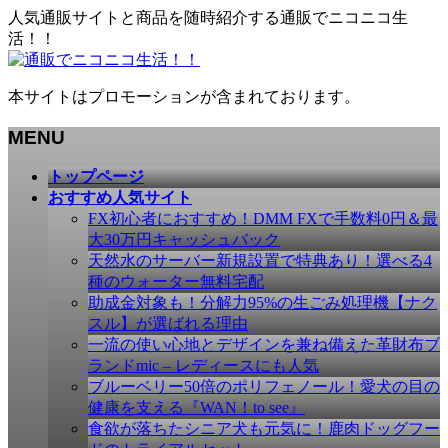
人気通販サイトと商品を随時紹介する通販でニコニコ生
活！！
本サイトはプロモーションが含まれております。
MENU
メ
トップページ
ニ
おすすめ人気サイト
ュ
FX初心者におすすめ！DMM FXで手数料0円＆最
ー
大30万円キャッシュバック
を
天然水のサーバー新規設置で特典あり！選べる4
飛
種のウォーター無料宅配
ば
助成金対象も！分解力95%の生ごみ処理機【ナク
す
スル】が選ばれる理由
一流の使い心地とデザインを兼ね備えた革財布ブ
ランドmic – レディースにも人気
ブルーベリー50倍のポリフェノール！愛犬の目の
健康を支える『WAN！to see』
食欲が落ちたシニア犬も元気に！鹿肉ドッグフー