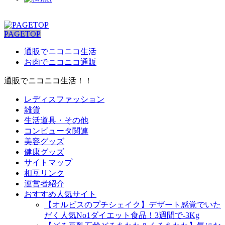
PAGETOP
通販でニコニコ生活
お肉でニコニコ通販
通販でニコニコ生活！！
レディスファッション
雑貨
生活道具・その他
コンピュータ関連
美容グッズ
健康グッズ
サイトマップ
相互リンク
運営者紹介
おすすめ人気サイト
【オルビスのプチシェイク】デザート感覚でいた
だく人気No1ダイエット食品！3週間で-3Kg