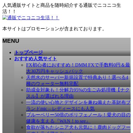
人気通販サイトと商品を随時紹介する通販でニコニコ生
活！！
本サイトはプロモーションが含まれております。
MENU
メ
トップページ
ニ
おすすめ人気サイト
ュ
FX初心者におすすめ！DMM FXで手数料0円＆最
ー
大30万円キャッシュバック
を
天然水のサーバー新規設置で特典あり！選べる4
飛
種のウォーター無料宅配
ば
助成金対象も！分解力95%の生ごみ処理機【ナク
す
スル】が選ばれる理由
一流の使い心地とデザインを兼ね備えた革財布ブ
ランドmic – レディースにも人気
ブルーベリー50倍のポリフェノール！愛犬の目の
健康を支える『WAN！to see』
食欲が落ちたシニア犬も元気に！鹿肉ドッグフー