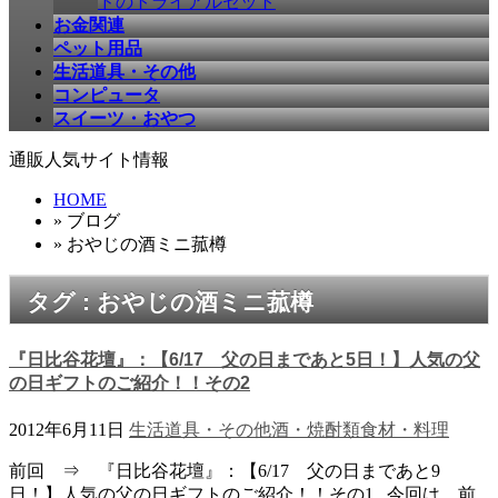
ドのトライアルセット
お金関連
ペット用品
生活道具・その他
コンピュータ
スイーツ・おやつ
通販人気サイト情報
HOME
» ブログ
» おやじの酒ミニ菰樽
タグ : おやじの酒ミニ菰樽
『日比谷花壇』：【6/17 父の日まであと5日！】人気の父
の日ギフトのご紹介！！その2
2012年6月11日
生活道具・その他
酒・焼酎類
食材・料理
前回 ⇒ 『日比谷花壇』：【6/17 父の日まであと9
日！】人気の父の日ギフトのご紹介！！その1 今回は、前