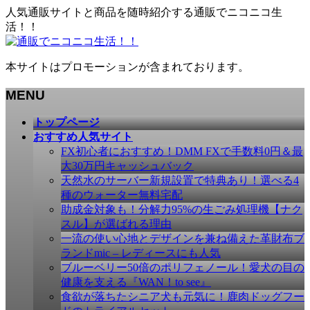
人気通販サイトと商品を随時紹介する通販でニコニコ生
活！！
本サイトはプロモーションが含まれております。
MENU
メ
トップページ
ニ
おすすめ人気サイト
ュ
FX初心者におすすめ！DMM FXで手数料0円＆最
ー
大30万円キャッシュバック
を
天然水のサーバー新規設置で特典あり！選べる4
飛
種のウォーター無料宅配
ば
助成金対象も！分解力95%の生ごみ処理機【ナク
す
スル】が選ばれる理由
一流の使い心地とデザインを兼ね備えた革財布ブ
ランドmic – レディースにも人気
ブルーベリー50倍のポリフェノール！愛犬の目の
健康を支える『WAN！to see』
食欲が落ちたシニア犬も元気に！鹿肉ドッグフー