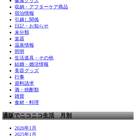
健康グッズ
収納・アフターケア商品
宿泊情報
引越し関係
日記・お知らせ
未分類
楽器
温泉情報
照明
生活道具・その他
結婚・婚活情報
美容グッズ
行事
資料請求
酒・焼酎類
雑貨
食材・料理
通販でニコニコ生活 月別
2026年1月
2025年1月