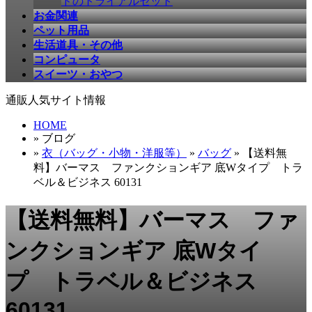
ドのトライアルセット
お金関連
ペット用品
生活道具・その他
コンピュータ
スイーツ・おやつ
通販人気サイト情報
HOME
» ブログ
»
衣（バッグ・小物・洋服等）
»
バッグ
» 【送料無
料】バーマス ファンクションギア 底Wタイプ トラ
ベル＆ビジネス 60131
【送料無料】バーマス ファ
ンクションギア 底Wタイ
プ トラベル＆ビジネス
60131