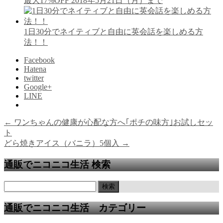
最大17%OFF 2018年5月21日（月）まで
1日30分でネイティブと自由に英会話を楽しめる方
法！！
Facebook
Hatena
twitter
Google+
LINE
←
ワンちゃんの健康が心配な方へ｢ポチの味方｣お試しセッ
ト
どら焼きアイス（バニラ）5個入
→
通販でニコニコ生活 検索
通販でニコニコ生活 カテゴリー