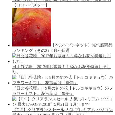
【ココマイスター】
【ベルメゾンネット】売れ筋商品
ランキング（その2）5月30日週
日比谷花壇｜2013年お歳暮！！粋なお花を特選しまし
た。
『日比谷花壇』：9月の旬の花【トルコキキョウ】のフ
ラワーギフト。花言葉は「優美」
【Dell】クリアランスセール 人気 プレミアム パソコン