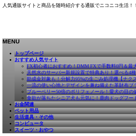
人気通販サイトと商品を随時紹介する通販でニコニコ生活！
MENU
メ
トップページ
ニ
おすすめ人気サイト
ュ
FX初心者におすすめ！DMM FXで手数料0円＆最
ー
天然水のサーバー新規設置で特典あり！選べる4
を
助成金対象も！分解力95%の生ごみ処理機【ナク
飛
一流の使い心地とデザインを兼ね備えた革財布ブラン
ば
ブルーベリー50倍のポリフェノール！愛犬の目の健康
す
食欲が落ちたシニア犬も元気に！鹿肉ドッグフー
お金関連
ペット用品
生活道具・その他
コンピュータ
スイーツ・おやつ