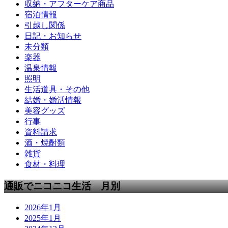
収納・アフターケア商品
宿泊情報
引越し関係
日記・お知らせ
未分類
楽器
温泉情報
照明
生活道具・その他
結婚・婚活情報
美容グッズ
行事
資料請求
酒・焼酎類
雑貨
食材・料理
通販でニコニコ生活 月別
2026年1月
2025年1月