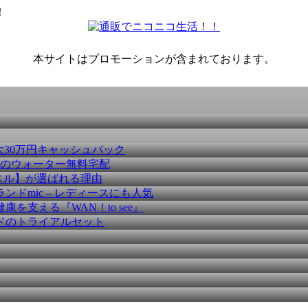
！
本サイトはプロモーションが含まれております。
大30万円キャッシュバック
種のウォーター無料宅配
スル】が選ばれる理由
ドmic – レディースにも人気
を支える『WAN！to see』
ドのトライアルセット