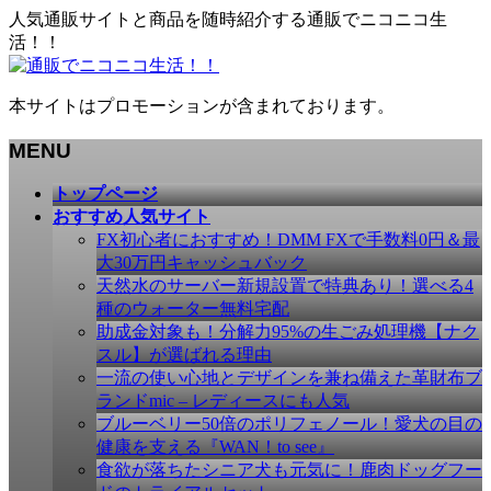
人気通販サイトと商品を随時紹介する通販でニコニコ生
活！！
本サイトはプロモーションが含まれております。
MENU
メ
トップページ
ニ
おすすめ人気サイト
ュ
FX初心者におすすめ！DMM FXで手数料0円＆最
ー
大30万円キャッシュバック
を
天然水のサーバー新規設置で特典あり！選べる4
飛
種のウォーター無料宅配
ば
助成金対象も！分解力95%の生ごみ処理機【ナク
す
スル】が選ばれる理由
一流の使い心地とデザインを兼ね備えた革財布ブ
ランドmic – レディースにも人気
ブルーベリー50倍のポリフェノール！愛犬の目の
健康を支える『WAN！to see』
食欲が落ちたシニア犬も元気に！鹿肉ドッグフー