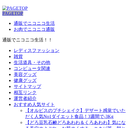
PAGETOP
通販でニコニコ生活
お肉でニコニコ通販
通販でニコニコ生活！！
レディスファッション
雑貨
生活道具・その他
コンピュータ関連
美容グッズ
健康グッズ
サイトマップ
相互リンク
運営者紹介
おすすめ人気サイト
【オルビスのプチシェイク】デザート感覚でいた
だく人気No1ダイエット食品！3週間で-3Kg
【どろ豆乳石鹸どろあわわ＆くろあわわ】気にな