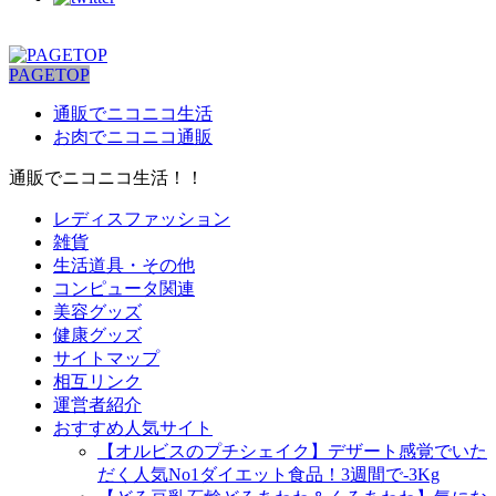
PAGETOP
通販でニコニコ生活
お肉でニコニコ通販
通販でニコニコ生活！！
レディスファッション
雑貨
生活道具・その他
コンピュータ関連
美容グッズ
健康グッズ
サイトマップ
相互リンク
運営者紹介
おすすめ人気サイト
【オルビスのプチシェイク】デザート感覚でいた
だく人気No1ダイエット食品！3週間で-3Kg