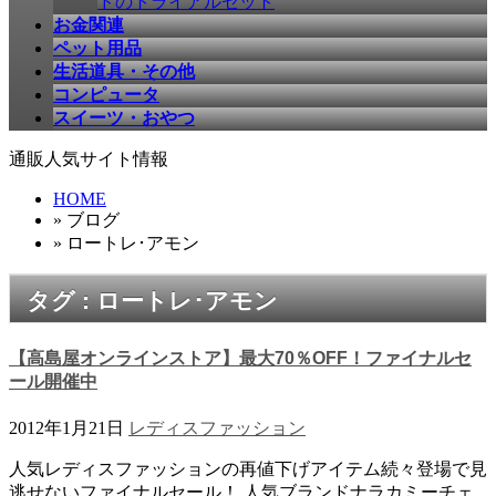
ドのトライアルセット
お金関連
ペット用品
生活道具・その他
コンピュータ
スイーツ・おやつ
通販人気サイト情報
HOME
» ブログ
» ロートレ･アモン
タグ : ロートレ･アモン
【高島屋オンラインストア】最大70％OFF！ファイナルセ
ール開催中
2012年1月21日
レディスファッション
人気レディスファッションの再値下げアイテム続々登場で見
逃せないファイナルセール！ 人気ブランドナラカミーチェ