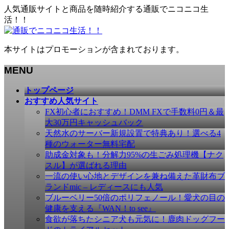
人気通販サイトと商品を随時紹介する通販でニコニコ生
活！！
本サイトはプロモーションが含まれております。
MENU
メ
トップページ
ニ
おすすめ人気サイト
ュ
FX初心者におすすめ！DMM FXで手数料0円＆最
ー
大30万円キャッシュバック
を
天然水のサーバー新規設置で特典あり！選べる4
飛
種のウォーター無料宅配
ば
助成金対象も！分解力95%の生ごみ処理機【ナク
す
スル】が選ばれる理由
一流の使い心地とデザインを兼ね備えた革財布ブ
ランドmic – レディースにも人気
ブルーベリー50倍のポリフェノール！愛犬の目の
健康を支える『WAN！to see』
食欲が落ちたシニア犬も元気に！鹿肉ドッグフー