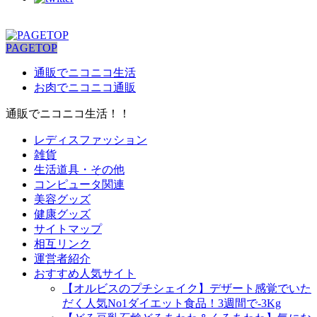
PAGETOP
通販でニコニコ生活
お肉でニコニコ通販
通販でニコニコ生活！！
レディスファッション
雑貨
生活道具・その他
コンピュータ関連
美容グッズ
健康グッズ
サイトマップ
相互リンク
運営者紹介
おすすめ人気サイト
【オルビスのプチシェイク】デザート感覚でいた
だく人気No1ダイエット食品！3週間で-3Kg