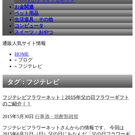
ドのトライアルセット
お金関連
ペット用品
生活道具・その他
コンピュータ
スイーツ・おやつ
通販人気サイト情報
HOME
» ブログ
» フジテレビ
タグ : フジテレビ
フジテレビフラワーネット｜2015年父の日フラワーギフト
のご紹介！！
2015年5月30日
行事
酒・焼酎類
雑貨
フジテレビフラワーネットさんからの情報です。 今回は
2015年6月21日（日）父の日にちなんだ「父の日フラワーギ