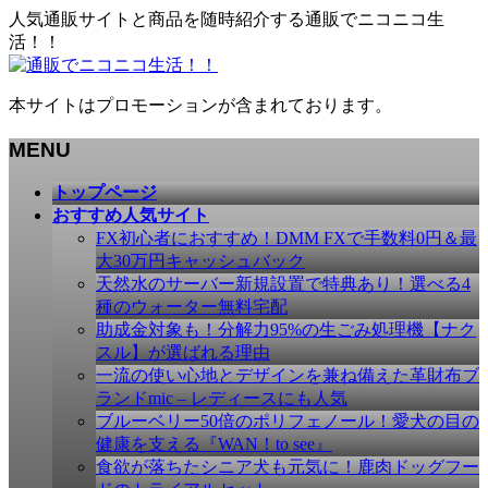
人気通販サイトと商品を随時紹介する通販でニコニコ生
活！！
本サイトはプロモーションが含まれております。
MENU
メ
トップページ
ニ
おすすめ人気サイト
ュ
FX初心者におすすめ！DMM FXで手数料0円＆最
ー
大30万円キャッシュバック
を
天然水のサーバー新規設置で特典あり！選べる4
飛
種のウォーター無料宅配
ば
助成金対象も！分解力95%の生ごみ処理機【ナク
す
スル】が選ばれる理由
一流の使い心地とデザインを兼ね備えた革財布ブ
ランドmic – レディースにも人気
ブルーベリー50倍のポリフェノール！愛犬の目の
健康を支える『WAN！to see』
食欲が落ちたシニア犬も元気に！鹿肉ドッグフー